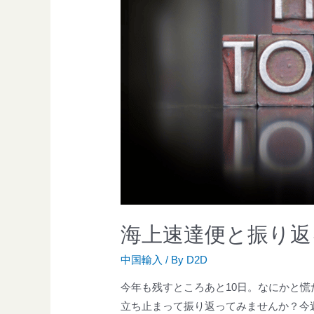
海上速達便と振り返る
中国輸入
/ By
D2D
今年も残すところあと10日。なにかと
立ち止まって振り返ってみませんか？今週