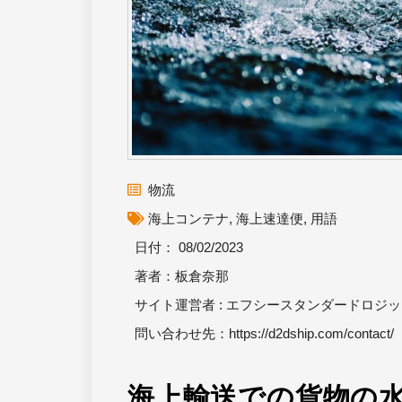
物流
海上コンテナ
,
海上速達便
,
用語
日付：
08/02/2023
著者：板倉奈那
サイト運営者 : エフシースタンダードロジ
問い合わせ先：
https://d2dship.com/contact/
海上輸送での貨物の