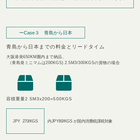
ーCase３ 青島から日本
青島から日本までの料金とリードタイム​
大阪港発650KM圏内まで納品、
​ （青島発ミニマムは200KGS) 2.5M3/300KGSの貨物の場合​
容積重量2.5M3x200=500KGS​
JPY ​ 270/KGS​
内JPY80/KGS​ が国内消費税課税対象​