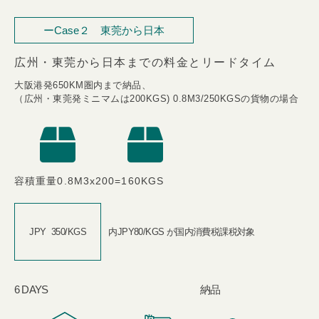
ーCase２ 東莞から日本
広州・東莞から日本までの料金とリードタイム
大阪港発650KM圏内まで納品、​
（広州・東莞発ミニマムは200KGS) 0.8M3/250KGSの貨物の場合
容積重量0.8M3x200=160KGS​
JPY ​ 350/KGS​
内JPY80/KGS​ が国内消費税課税対象
6 DAYS​
納品​