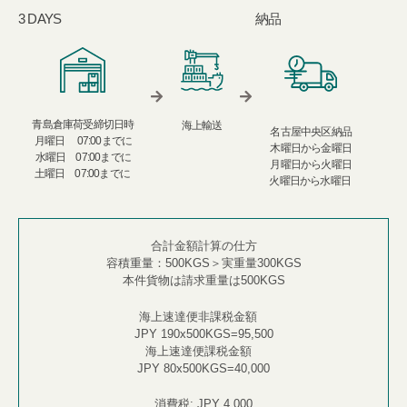
3 DAYS​
納品​
青島倉庫荷受締切日時​
海上輸送
名古屋中央区納品​​
月曜日 07:00までに​​
木曜日から金曜日​
水曜日 07:00までに​​
月曜日から火曜日​​
土曜日 07:00までに ​
火曜日から水曜日 ​
合計金額計算の仕方
容積重量：
500KGS
＞実重量
300KGS
本件貨物は請求重量は
500KGS
海上速達便非課税金額
JPY 190x500KGS=95,500
海上速達便課税金額 ​
JPY 80x500KGS=40,000
消費税
: JPY 4,000​