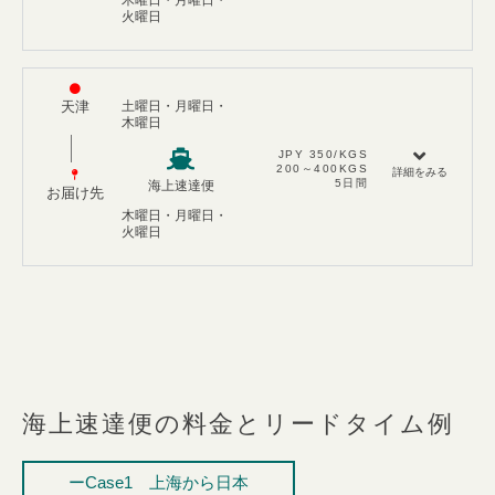
木曜日・月曜日・
火曜日
天津
土曜日・月曜日・
木曜日
JPY 350/KGS​
200～400KGS​
詳細をみる
5日間
海上速達便
お届け先
木曜日・月曜日・
火曜日
海上速達便の料金とリードタイム例
ーCase1 上海から日本