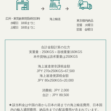
広州・東莞倉庫荷受締切日時​
海上輸送
東京都内納品​
水曜日 18:00までに​​
翌週 火曜日​
土曜日 18:00までに
翌週 金曜日 ​
合計金額計算の仕方
実重量：
250KGS
＞容積重量
160KGS
本件貨物は請求重量は
250KGS
海上速達便非課税金額
JPY 270x250KGS=67,500
海上速達便課税金額 ​
JPY 80x250KGS=20,000
消費税
: JPY 2,000​
合計：
JPY 89,500​
★
該当料金は中国の港から日本の港までの海上輸
送費用、
日本国
内の輸入通関費用、納品先までの配送費用
が含まれています。