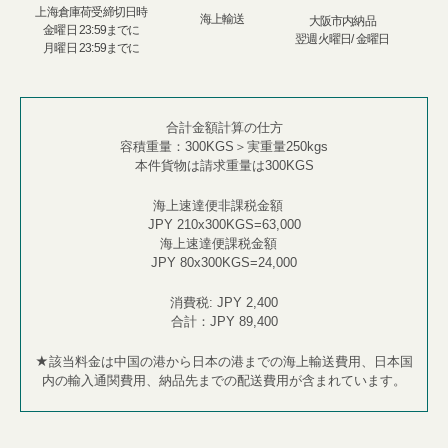
上海倉庫荷受​​締切日時
海上輸送
大阪市内納品
金曜日 23:59までに
翌週火曜日/ 金曜日
月曜日 23:59までに
合計金額計算の仕方
容積重量：
300KGS
＞実重量
250kgs
本件貨物は請求重量は
300KGS
海上速達便非課税金額
JPY 210x300KGS=63,000
海上速達便課税金額 ​
JPY 80x300KGS=24,000
消費税
: JPY 2,400​
合計：
JPY 89,400​
★
該当料金は中国の港から日本の港までの海上輸
送費用、
日本国
内の輸入通関費用、納品先までの配送費用
が含まれています。