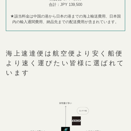
合計：
JPY 139,500​
★
該当料金は中国の港から日本の港までの海上輸
送費用、
日本国
内の輸入通関費用、納品先までの配送費用
が含まれています。
海上速達便は航空便より安く船便
より速く運びたい皆様に選ばれて
います