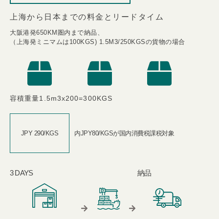
上海から日本までの料金とリードタイム
大阪港発650KM圏内まで納品、​
（上海発ミニマムは100KGS) 1.5M3/250KGSの貨物の場合​
容積重量1.5m3x200=300KGS​
JPY ​ 290/KGS
内JPY80/KGS​が国内消費税課税対象​
3 DAYS​
納品​