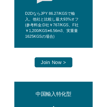
D2DならJPY 86.27/KGSで輸
入。他社と比較し最大93%オフ
(参考料金:D社￥767/KGS、F社
￥1,200/KGS※6.56m3、実重量
1625KGSの場合)
Join Now >
中国輸入特化型