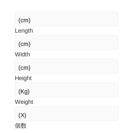
(cm)
(cm)
Length
(cm)
(cm)
Width
(cm)
(cm)
Height
(Kg)
(Kg)
Weight
(X)
(X)
個数