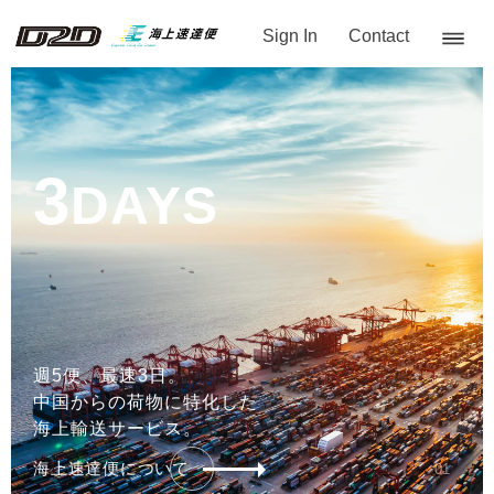
Sign In
Contact
3
DAYS
週5便、最速3日。
中国からの荷物に特化した
海上輸送サービス。
海上速達便について