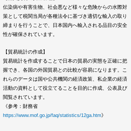
伝染病や有害生物、社会悪など様々な危険からの水際対
策として
税関当局が各種法令に基づき適切な輸入の取り
締まりを行うことで、
日本国内へ輸入される品目の安全
性が確保されています。
【
貿易統計の作成
】
貿易統計を作成することで日本の貿易の実態を正確に把
握でき、各国の外国貿易との比較が容易になります。こ
れらのデータは国や公共機関の経済政策、私企業の経済
活動の資料として役立てることを目的に作成、公表及び
閲覧されています。
《参考：財務省
https://www.mof.go.jp/f
aq/statistics/12ga.htm
》