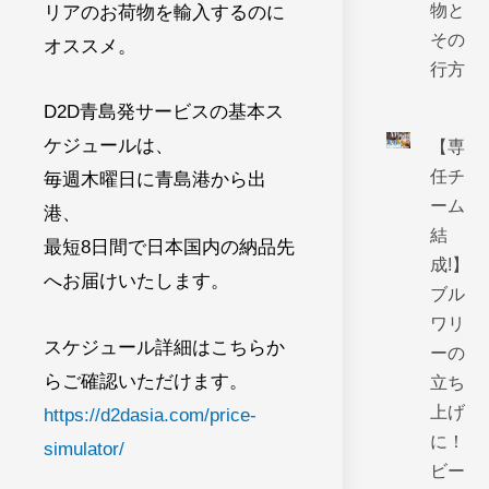
物と
リアのお荷物を輸入するのに
その
オススメ。
行方
D2D青島発サービスの基本ス
ケジュールは、
【専
任チ
毎週木曜日に青島港から出
ーム
港、
結
最短8日間で日本国内の納品先
成!】
へお届けいたします。
ブル
ワリ
スケジュール詳細はこちらか
ーの
らご確認いただけます。
立ち
上げ
https://d2dasia.com/price-
に！
simulator/
ビー