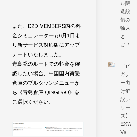
ル醸
造設
備の
また、D2D MEMBERS内の料
輸入
金シミュレーターも6月1日よ
と
は？
り新サービス対応版にアップ
デートいたしました。
青島発のルートでの料金を確
【ビ
認したい場合、中国国内荷受
ギナ
倉庫のプルダウンメニューか
ー向
け解
ら《青島倉庫 QINGDAO》を
説シ
ご選択ください。
リー
ズ】
EXW
Vs.