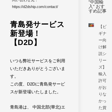
”中国輸
入” おす
https://d2dship.com/contact/
すめ記事
青島発サービス
【ビ
新登場！
ギナ
ー向
【D2D】
け解
説シ
リー
いつも弊社サービスをご利用
ズ】
いただきありがとうございま
輸入
す。
許可
この度、D2Dに青島発サービ
がお
スが新登場いたしました。
りな
かっ
青島港は、 中国北部(華北)エ
た貨