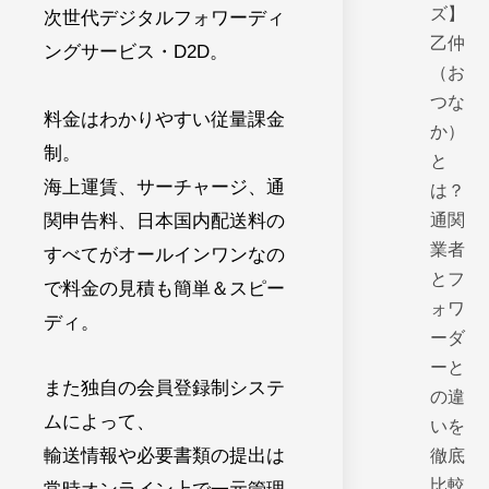
ズ】
次世代デジタルフォワーディ
乙仲
ングサービス・D2D。
（お
つな
料金はわかりやすい従量課金
か）
制。
と
海上運賃、サーチャージ、通
は？
関申告料、日本国内配送料の
通関
業者
すべてが
オールインワンなの
とフ
で料金の見積も簡単＆スピー
ォワ
ディ。
ーダ
ーと
また独自の会員登録制システ
の違
ムによって、
いを
輸送情報や必要書類の提出は
徹底
比較