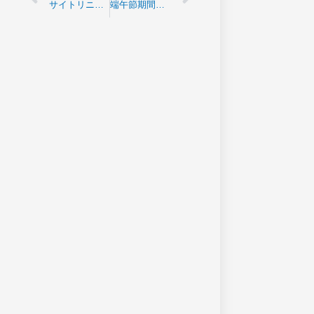
サイトリニューアルのお知らせ
端午節期間中(6月22日~24日)の輸送スケジュールについて