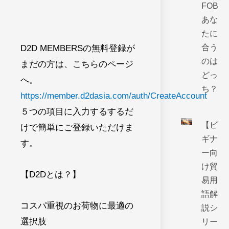
FOB
あな
たに
合う
D2D MEMBERSの無料登録が
のは
まだの方は、こちらのページ
どっ
へ。
ち？
https://member.d2dasia.com/auth/CreateAccount
５つの項目に入力するするだ
【ビ
けで簡単にご登録いただけま
ギナ
す。
ー向
け貿
【D2Dとは？】
易用
語解
コスパ重視のお荷物に最適の
説シ
選択肢
リー