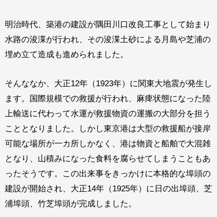
明治時代、築港の建設が隅田川口改良工事として始まり
水路の浚渫が行われ、その浚渫土砂による月島や芝浦の
埋め立て造成も進められました。
そんななか、大正12年（1923年）に関東大地震が発生し
ます。国際規模での救援が行われ、麻痺状態になった陸
上輸送に代わって水運が救援物資の運搬の大部分を担う
こととなりました。しかし東京港は大型の救援船が接岸
可能な場所が一カ所しかなく、港は物資と船舶で大混雑
となり、山積みになった食料を腐らせてしまうこともあ
ったそうです。この出来事をきっかけに本格的な埠頭の
建設が開始され、大正14年（1925年）に日の出埠頭、芝
浦埠頭、竹芝埠頭が完成しました。