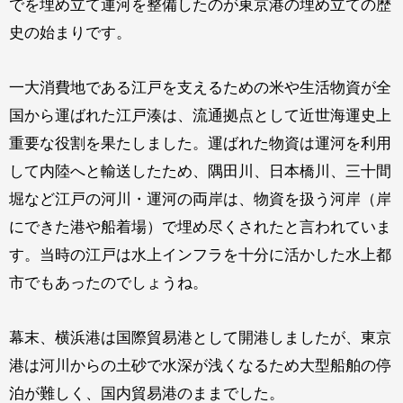
でを埋め立て運河を整備したのが東京港の埋め立ての歴
史の始まりです。
一大消費地である江戸を支えるための米や生活物資が全
国から運ばれた江戸湊は、流通拠点として近世海運史上
重要な役割を果たしました。運ばれた物資は運河を利用
して内陸へと輸送したため、隅田川、日本橋川、三十間
堀など江戸の河川・運河の両岸は、物資を扱う河岸（岸
にできた港や船着場）で埋め尽くされたと言われていま
す。当時の江戸は水上インフラを十分に活かした水上都
市でもあったのでしょうね。
幕末、横浜港は国際貿易港として開港しましたが、東京
港は河川からの土砂で水深が浅くなるため大型船舶の停
泊が難しく、国内貿易港のままでした。