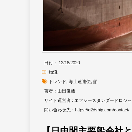
日付：
12/18/2020
物流
トレンド
,
海上速達便
,
船
著者：山田俊哉
サイト運営者 : エフシースタンダードロジ
問い合わせ先：
https://d2dship.com/contact/
【日中間主要船会社と