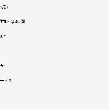
出港）
門司へは3日間
★*
★*
ービス