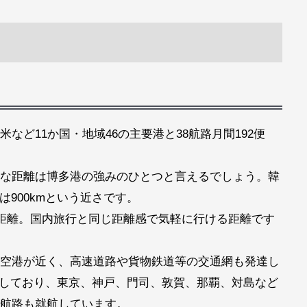
など11か国・地域46の主要港と38航路月間192便
な距離は博多港の強みのひとつと言えるでしょう。韓
は900kmという近さです。
同距離。国内旅行と同じ距離感で気軽に行ける距離です
空港が近く、高速道路や貨物鉄道等の交通網も発達し
充実しており、東京、神戸、門司、敦賀、那覇、対島など
航路も就航しています。