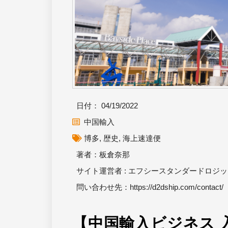
日付：
04/19/2022
中国輸入
博多
,
歴史
,
海上速達便
著者：板倉奈那
サイト運営者 : エフシースタンダードロジ
問い合わせ先：
https://d2dship.com/contact/
【中国輸入ビジネス 