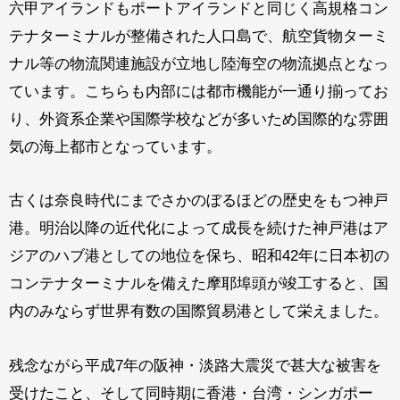
六甲アイランドもポートアイランドと同じく高規格コン
テナターミナルが整備された人口島で、航空貨物ターミ
ナル等の物流関連施設が立地し陸海空の物流拠点となっ
ています。こちらも内部には都市機能が一通り揃ってお
り、外資系企業や国際学校などが多いため国際的な雰囲
気の海上都市となっています。
古くは奈良時代にまでさかのぼるほどの歴史をもつ神戸
港。明治以降の近代化によって成長を続けた神戸港はア
ジアのハブ港としての地位を保ち、昭和42年に日本初の
コンテナターミナルを備えた摩耶埠頭が竣工すると、国
内のみならず世界有数の国際貿易港として栄えました。
残念ながら平成7年の阪神・淡路大震災で甚大な被害を
受けたこと、そして同時期に香港・台湾・シンガポー