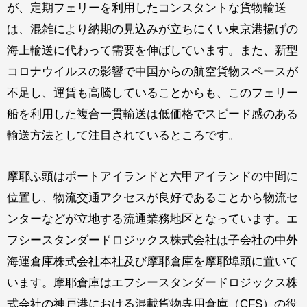
が、定期フェリーを利用したコンスタントな貨物輸送
は、混雑により納期の見込みが立ちにくい東京港揚げの
海上輸送に代わって需要を伸ばしています。また、新型
コロナウイルスの影響で中国からの航空貨物スペースが
不足し、運賃も高騰していることからも、このフェリー
船を利用した複合一貫輸送は低価格でスピード感のある
輸送方法として注目されているところです。
摩耶ふ頭はポートアイランドと六甲アイランドの中間に
位置し、物流交通アクセスが良好であることから物流セ
ンターなどが立地する流通業務地区となっています。エ
フシースタンダードロジックス株式会社は子会社の中外
海運倉庫株式会社本社及び摩耶倉庫を摩耶埠頭に置いて
います。摩耶倉庫はエフシースタンダードロジックス株
式会社の神戸港における混載貨物専用倉庫（CFS）の役