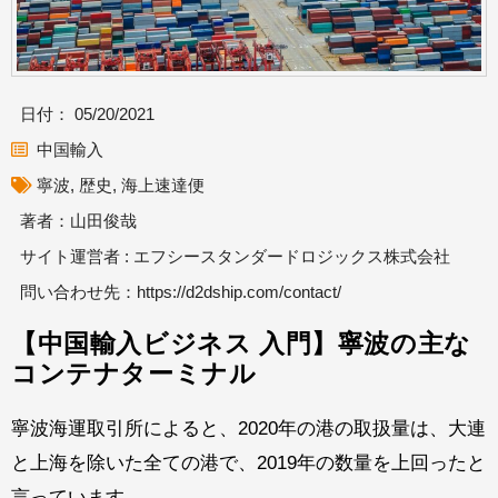
日付：
05/20/2021
中国輸入
寧波
,
歴史
,
海上速達便
著者：山田俊哉
サイト運営者 : エフシースタンダードロジックス株式会社
問い合わせ先：
https://d2dship.com/contact/
【中国輸入ビジネス 入門】寧波の主な
コンテナターミナル
寧波海運取引所によると、2020年の港の取扱量は、大連
と上海を除いた全ての港で、2019年の数量を上回ったと
言っています。