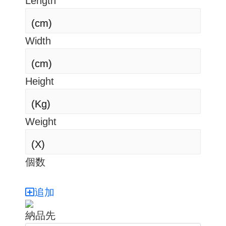
Length
(cm)
(cm)
Width
(cm)
(cm)
Height
(Kg)
(Kg)
Weight
(X)
(X)
個数
追加
納品先