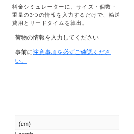
料金シミュレーターに、サイズ・個数・
重量の3つの情報を入力するだけで、輸送
費用とリードタイムを算出。
荷物の情報を入力してください
事前に
注意事項を必ずご確認くださ
い。
中国荷受け倉庫 上海
(cm)
(cm)