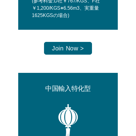
(参考料金:D社￥767/KGS、F社
￥1,200/KGS※6.56m3、実重量
1625KGSの場合)
Join Now >
中国輸入特化型