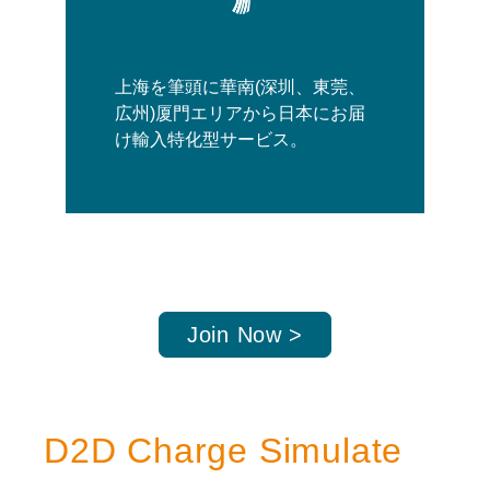
上海を筆頭に華南(深圳、東莞、
広州)厦門エリアから日本にお届
け輸入特化型サービス。
Join Now >
D2D Charge Simulate