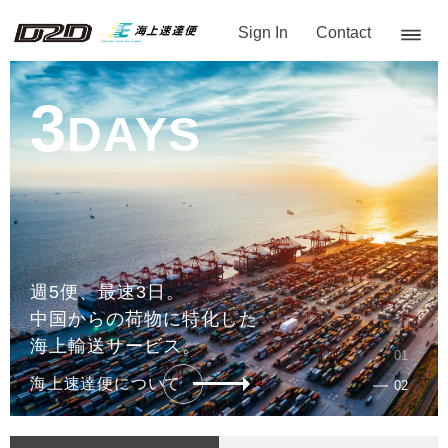
Sign In
Contact
3
DAYS
週5便、最速3日。
中国からの荷物に特化した
海上輸送サービス。
海上速達便について