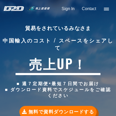
Sign In
Contact
貿易をされているみなさま
中国輸入のコスト / スペースをシェアし
て
売上UP！
■ 週７定期便×最短７日間でお届け
■ ダウンロード資料でスケジュールをご確認
ください
無料で資料ダウンロードする