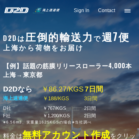
Sign In
Contact
圧倒的輸送力
週7便
D2Dは
で
上海から荷物をお届け
【例】話題の筋膜リリースローラー4,000本
上海→東京都
D2Dなら
￥86.27/KGS
7日間
海上速達便
￥188/KGS
3日間
D社
￥767/KGS
2日間
F社
￥1,200/KGS
2日間
​※6.56m3、実重量1625KGSの場合※当社調べ
無料アカウント作成
料金は
をクリッ