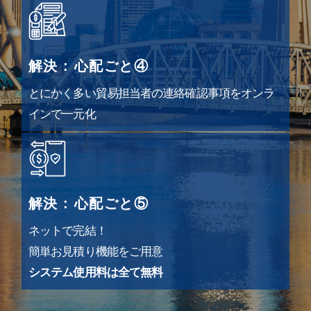
解決 : 心配ごと④
とにかく多い貿易担当者の連絡確認事項をオンラ
インで一元化
解決 : 心配ごと⑤
ネットで完結！
簡単お見積り機能をご用意
システム使用料は全て無料