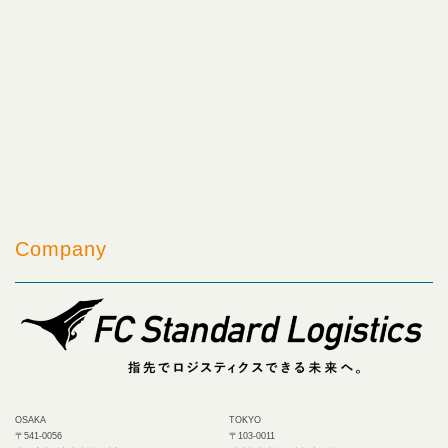
ンペーンにエントリーします。
２． 私は、当キャンペーンにおける特典が、所
属している法人において何らかの問題になる又は
そのおそれがある場合は速やかに FCSL に連絡の
上、特典を受ける権利を放棄します。
３． FCSL は、当キャンペーンにおける紹介者
が所属している法人の就業規則違反、コンプライ
アンス規定違反等社内規定違反に関する何らかの
問題が発生した場合、その損害賠償等一切の責を
負いません。
Company
４． 私は、当キャンペーンに私とその所属する
組織の責任者の同意のもとエントリーします。
※なお、「組織の責任者」とは、紹介者の上長で、
当キャンペーンで紹介者の過失により発生した事
故等に関してその法人を代表して責任を負える者
をいいます。
OSAKA
TOKYO
〒541-0056
〒103-0011