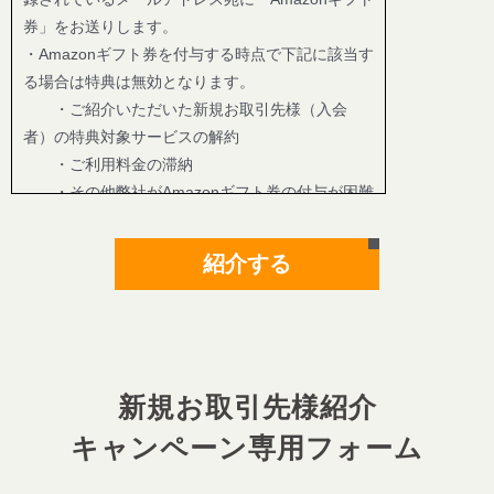
券」をお送りします。
・Amazonギフト券を付与する時点で下記に該当す
る場合は特典は無効となります。
・ご紹介いただいた新規お取引先様（入会
者）の特典対象サービスの解約
・ご利用料金の滞納
・その他弊社がAmazonギフト券の付与が困難
と認めるものがあった場合
・Amazonギフト券の登録方法・細則に困難と
紹介する
認めるものがあった場合
■特典適用条件
・紹介者は個人事業主様・法人様に限ります。エ
フシースタンダードロジックス株式会社と過去に
おけるお取引の有無は問いません。個人の方はご
新規お取引先様紹介
応募いただけません。
・異なる紹介者から同一の個人事業主様もしくは
キャンペーン専用フォーム
法人様を新規お取引先様とする応募があった場合